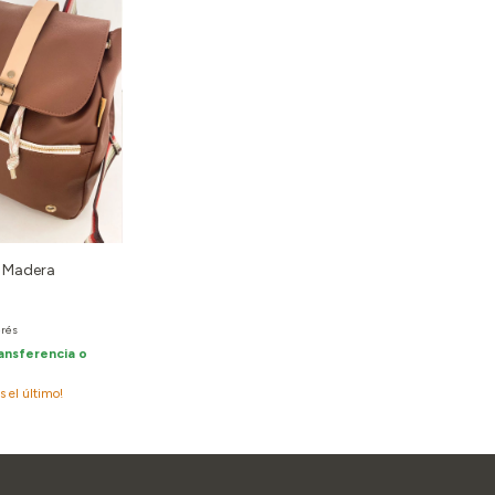
 Madera
erés
ansferencia o
es el último!