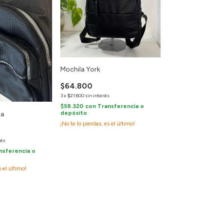
Mochila York
$64.800
3
x
$21.600
sin interés
$58.320
con
Transferencia o
depósito
ca
¡No te lo pierdas, es el último!
rés
nsferencia o
s el último!