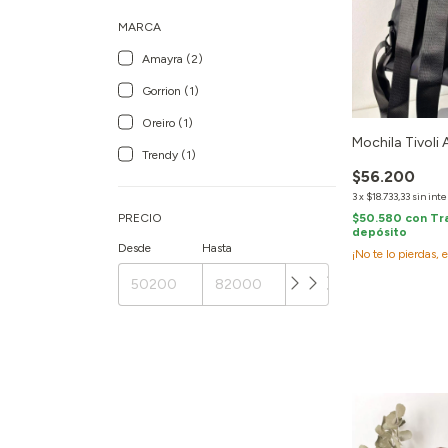
MARCA
Amayra (2)
Gorrion (1)
Oreiro (1)
Mochila Tivoli
Trendy (1)
$56.200
3
x
$18.733,33
sin int
PRECIO
$50.580
con
Tr
depósito
Desde
Hasta
¡No te lo pierdas, 