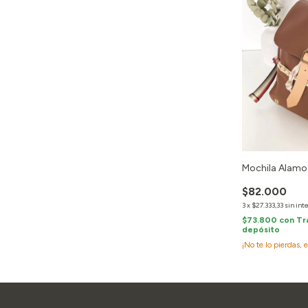
Mochila Alamo
$82.000
3
x
$27.333,33
sin int
$73.800
con
Tr
depósito
¡No te lo pierdas, 