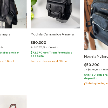
 Amayra
Mochila Cambridge Amayra
$80.300
erés
3
x
$26.766,67
sin interés
ansferencia o
$72.270
con
Transferencia o
depósito
Mochila Mallor
es el último!
¡No te lo pierdas, es el último!
$50.200
3
x
$16.733,33
sin inte
$45.180
con
Tra
depósito
¡No te lo pierdas, e