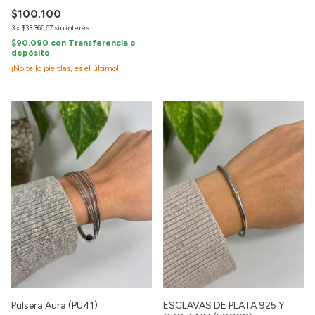
$100.100
3
x
$33.366,67
sin interés
$90.090
con
Transferencia o
depósito
¡No te lo pierdas, es el último!
Pulsera Aura (PU41)
ESCLAVAS DE PLATA 925 Y