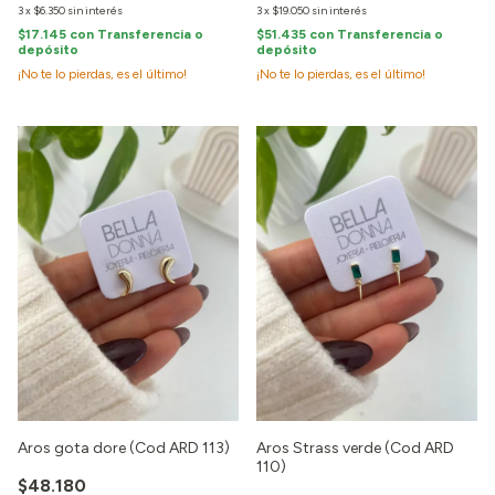
3
x
$6.350
sin interés
3
x
$19.050
sin interés
$17.145
con
Transferencia o
$51.435
con
Transferencia o
depósito
depósito
¡No te lo pierdas, es el último!
¡No te lo pierdas, es el último!
Aros gota dore (Cod ARD 113)
Aros Strass verde (Cod ARD
110)
$48.180