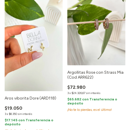
Argollitas Rose con Strass Mia
(Cod ARR622)
$72.980
3
x
$24.326,67
sin interés
Aros viborita Dore (ARD118)
$65.682
con
Transferencia o
depósito
$19.050
¡No te lo pierdas, es el último!
3
x
$6.350
sin interés
$17.145
con
Transferencia o
depósito