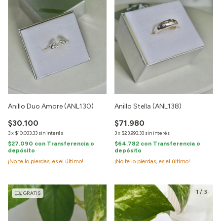
Anillo Duo Amore (ANL130)
Anillo Stella (ANL138)
$30.100
$71.980
3
x
$10.033,33
sin interés
3
x
$23.993,33
sin interés
$27.090
con
Transferencia o
$64.782
con
Transferencia o
depósito
depósito
¡No te lo pierdas, es el último!
¡No te lo pierdas, es el último!
1
/
3
1
/
3
GRATIS