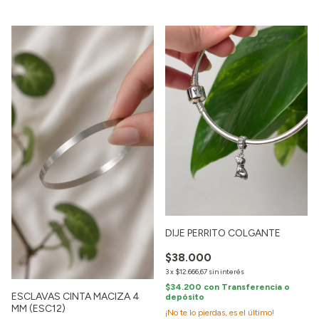
1
/
3
DIJE PERRITO COLGANTE
$38.000
3
x
$12.666,67
sin interés
$34.200
con
Transferencia o
ESCLAVAS CINTA MACIZA 4
depósito
MM (ESC12)
¡No te lo pierdas, es el último!