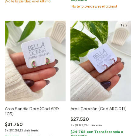
¡No te lo pierdas, es el último!
¡No te lo pierdas, es el último!
1
/
2
Aros Sandía Dore (Cod ARD
Aros Corazón (Cod ARC 011)
105)
$27.520
$31.750
3
x
$9.173,33
sin interés
3
x
$10.583,33
sin interés
$24.768
con
Transferencia o