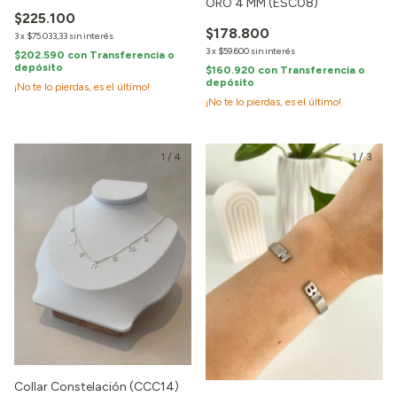
ORO 4 MM (ESC08)
$225.100
$178.800
3
x
$75.033,33
sin interés
3
x
$59.600
sin interés
$202.590
con
Transferencia o
depósito
$160.920
con
Transferencia o
depósito
¡No te lo pierdas, es el último!
¡No te lo pierdas, es el último!
1
/
4
1
/
3
Collar Constelación (CCC14)