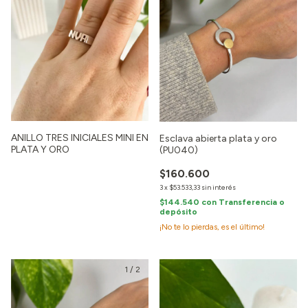
ANILLO TRES INICIALES MINI EN
Esclava abierta plata y oro
PLATA Y ORO
(PU040)
$160.600
3
x
$53.533,33
sin interés
$144.540
con
Transferencia o
depósito
¡No te lo pierdas, es el último!
1
/
2