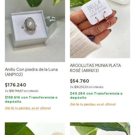
ARGOLLITAS MUNIA PLATA
Anillo Con piedra de la Luna
ROSÉ (ARR613)
(ANP102)
$54.760
$176.240
3
x
$18.253,33
sin interés
3
x
$58.746,67
sin interés
$49.284
con
Transferencia o
$158.616
con
Transferencia o
depósito
depósito
¡No te lo pierdas, es el último!
¡No te lo pierdas, es el último!
1
/
2