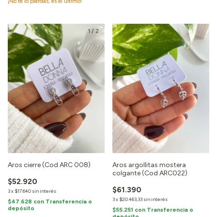
¡No te lo pierdas, es el último!
1
/
2
Aros cierre (Cod ARC 008)
Aros argollitas mostera
colgante (Cod ARC022)
$52.920
$61.390
3
x
$17.640
sin interés
3
x
$20.463,33
sin interés
$47.628
con
Transferencia o
depósito
$55.251
con
Transferencia o
depósito