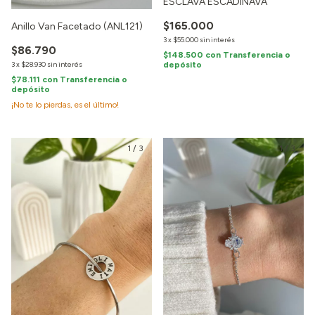
ESCLAVA ESCADINAVA
$165.000
Anillo Van Facetado (ANL121)
3
x
$55.000
sin interés
$86.790
$148.500
con
Transferencia o
depósito
3
x
$28.930
sin interés
$78.111
con
Transferencia o
depósito
¡No te lo pierdas, es el último!
1
/
3
1
/
3