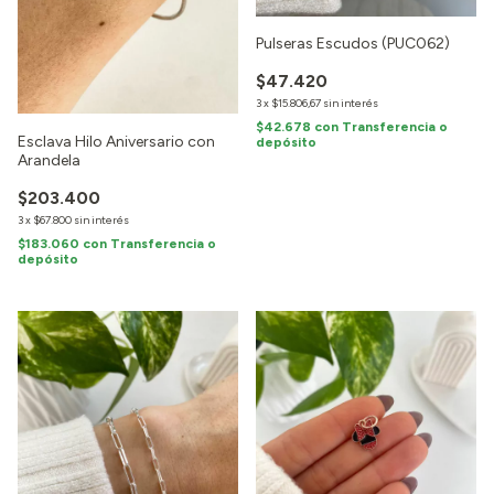
Pulseras Escudos (PUC062)
$47.420
3
x
$15.806,67
sin interés
$42.678
con
Transferencia o
Esclava Hilo Aniversario con
depósito
Arandela
$203.400
3
x
$67.800
sin interés
$183.060
con
Transferencia o
depósito