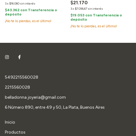
$21.170
3
x
$16.060
sin interés
3
x
$7.056,67
sin interés
$43.362
con
Transferencia o
depósito
$19.053
con
Transferencia o
depósito
¡No te lo pierdas, es el último!
¡No te lo pierdas, es el último!
5492215560028
2215560028
belladonna.joyeria@gmail.com
6 Número 890, entre 49 y 50, La Plata, Buenos Aires
Inicio
Productos