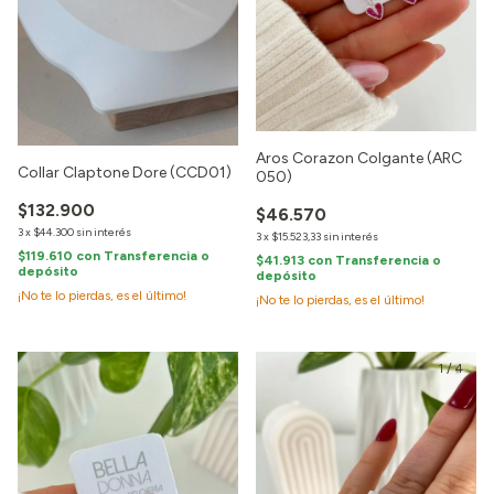
Aros Corazon Colgante (ARC
Collar Claptone Dore (CCD01)
050)
$132.900
$46.570
3
x
$44.300
sin interés
3
x
$15.523,33
sin interés
$119.610
con
Transferencia o
$41.913
con
Transferencia o
depósito
depósito
¡No te lo pierdas, es el último!
¡No te lo pierdas, es el último!
1
/
4