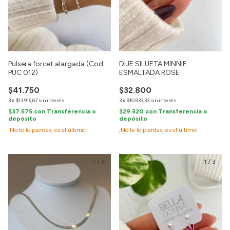
Pulsera forcet alargada (Cod
DIJE SILUETA MINNIE
PUC 012)
ESMALTADA ROSE
$41.750
$32.800
3
x
$13.916,67
sin interés
3
x
$10.933,33
sin interés
$37.575
con
Transferencia o
$29.520
con
Transferencia o
depósito
depósito
¡No te lo pierdas, es el último!
¡No te lo pierdas, es el último!
1
/
6
1
/
3