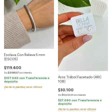
Esclava Con Relieve 5 mm
(ESC05)
$119.600
3
x
$39.866,67
sin interés
Aros Trébol Facetado (ARC
$107.640
con
Transferencia o
108)
depósito
¡No te lo pierdas, es el último!
$30.100
3
x
$10.033,33
sin interés
$27.090
con
Transferencia o
depósito
¡No te lo pierdas, es el último!