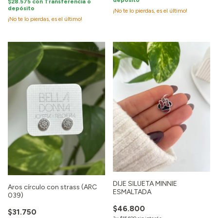
depósito
$28.575
con
Transferencia o
depósito
¡No te lo pierdas, es el último!
¡No te lo pierdas, es el último!
1
/
2
DIJE SILUETA MINNIE
Aros círculo con strass (ARC
ESMALTADA
039)
$46.800
$31.750