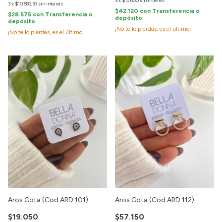
3
x
$15.600
sin interés
3
x
$10.583,33
sin interés
$42.120
con
Transferencia o
$28.575
con
Transferencia o
depósito
depósito
¡No te lo pierdas, es el último!
¡No te lo pierdas, es el último!
Aros Gota (Cod ARD 101)
Aros Gota (Cod ARD 112)
$19.050
$57.150