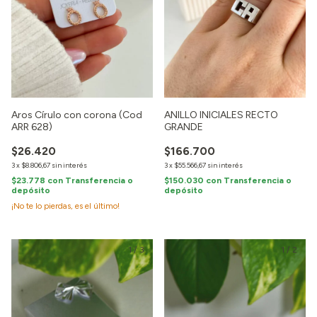
Aros Círulo con corona (Cod
ANILLO INICIALES RECTO
ARR 628)
GRANDE
$26.420
$166.700
3
x
$8.806,67
sin interés
3
x
$55.566,67
sin interés
$23.778
con
Transferencia o
$150.030
con
Transferencia o
depósito
depósito
¡No te lo pierdas, es el último!
1
/
3
1
/
2