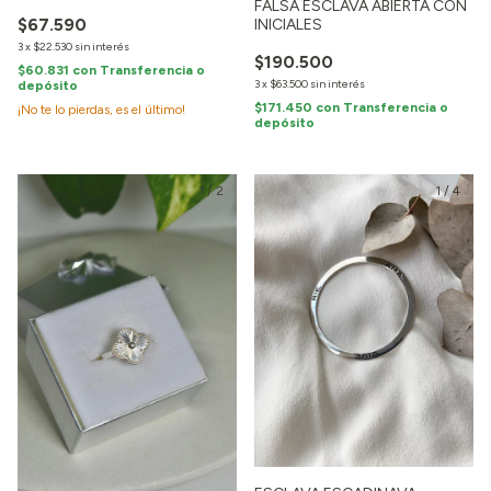
FALSA ESCLAVA ABIERTA CON
$67.590
INICIALES
3
x
$22.530
sin interés
$190.500
$60.831
con
Transferencia o
3
x
$63.500
sin interés
depósito
$171.450
con
Transferencia o
¡No te lo pierdas, es el último!
depósito
1
/
2
1
/
4