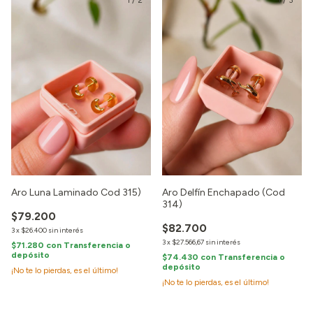
Aro Luna Laminado Cod 315)
Aro Delfín Enchapado (Cod
314)
$79.200
$82.700
3
x
$26.400
sin interés
3
x
$27.566,67
sin interés
$71.280
con
Transferencia o
depósito
$74.430
con
Transferencia o
depósito
¡No te lo pierdas, es el último!
¡No te lo pierdas, es el último!