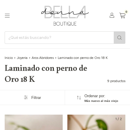
0
Inicio
>
Joyeria
>
Aros Abridores
>
Laminado con perno de Oro 18 K
Laminado con perno de
Oro 18 K
9 productos
Ordenar por:
Filtrar
Más nuevo al más viejo
1
/
2