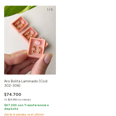
1
/
5
Aro Bolita Laminado (Cod
302-306)
$74.700
3
x
$24.900
sin interés
$67.230
con
Transferencia o
depósito
¡No te lo pierdas, es el último!