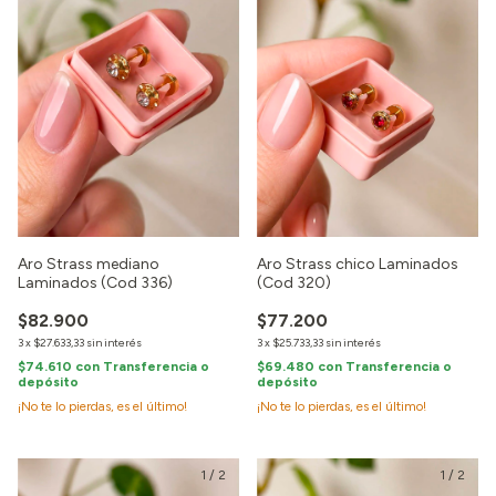
Aro Strass mediano
Aro Strass chico Laminados
Laminados (Cod 336)
(Cod 320)
$82.900
$77.200
3
x
$27.633,33
sin interés
3
x
$25.733,33
sin interés
$74.610
con
Transferencia o
$69.480
con
Transferencia o
depósito
depósito
¡No te lo pierdas, es el último!
¡No te lo pierdas, es el último!
1
/
2
1
/
2