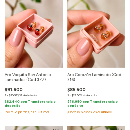
Aro Vaquita San Antonio
Aro Corazón Laminado (Cod
Laminados (Cod 377)
316)
$91.600
$85.500
3
x
$30.533,33
sin interés
3
x
$28.500
sin interés
$82.440
con
Transferencia o
$76.950
con
Transferencia o
depósito
depósito
¡No te lo pierdas, es el último!
¡No te lo pierdas, es el último!
1
/
2
1
/
3