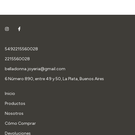
5492215560028
2215560028
belladonna.joyeria@gmail.com
6 Número 890, entre 49 y 50, La Plata, Buenos Aires
Inicio
Productos
Nosotros
Cómo Comprar
Devoluciones