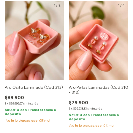
1
/
2
1
/
4
Aro Perlas Laminadas (Cod 310
Aro Osito Laminado (Cod 313)
- 312)
$89.900
$79.900
3
x
$29.966,67
sin interés
3
x
$26.633,33
sin interés
$80.910
con
Transferencia o
depósito
$71.910
con
Transferencia o
depósito
¡No te lo pierdas, es el último!
¡No te lo pierdas, es el último!