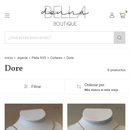
0
Inicio
>
Joyeria
>
Plata 925
>
Collares
>
Dore
Dore
6 productos
Ordenar por:
Filtrar
Más nuevo al más viejo
1
/
6
1
/
3