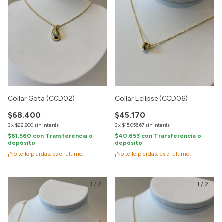
Collar Gota (CCD02)
Collar Eclípse (CCD06)
$68.400
$45.170
3
x
$22.800
sin interés
3
x
$15.056,67
sin interés
$61.560
con
Transferencia o
$40.653
con
Transferencia o
depósito
depósito
¡No te lo pierdas, es el último!
¡No te lo pierdas, es el último!
1
/
2
1
/
2