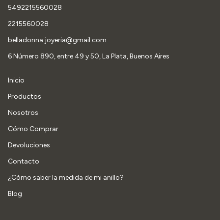
5492215560028
2215560028
belladonna.joyeria@gmail.com
6 Número 890, entre 49 y 50, La Plata, Buenos Aires
Inicio
Productos
Nosotros
Cómo Comprar
Devoluciones
Contacto
¿Cómo saber la medida de mi anillo?
Blog