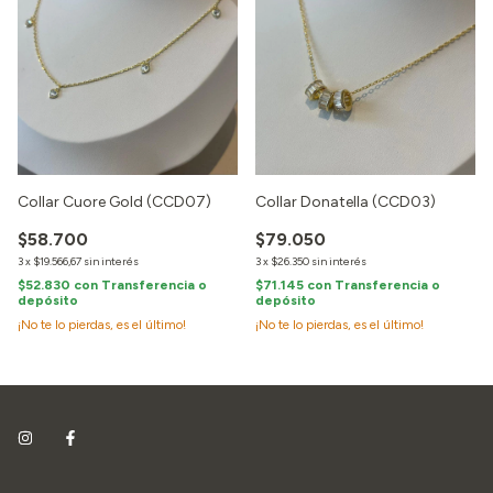
Collar Cuore Gold (CCD07)
Collar Donatella (CCD03)
$58.700
$79.050
3
x
$19.566,67
sin interés
3
x
$26.350
sin interés
$52.830
con
Transferencia o
$71.145
con
Transferencia o
depósito
depósito
¡No te lo pierdas, es el último!
¡No te lo pierdas, es el último!