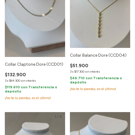
Collar Balance Dore (CCD04)
Collar Claptone Dore (CCD01)
$51.900
3
x
$17.300
sin interés
$132.900
$46.710
con
Transferencia o
3
x
$44.300
sin interés
depósito
$119.610
con
Transferencia o
¡No te lo pierdas, es el último!
depósito
¡No te lo pierdas, es el último!
1
/
3