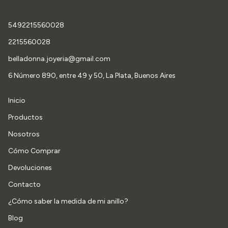
5492215560028
2215560028
belladonna.joyeria@gmail.com
6 Número 890, entre 49 y 50, La Plata, Buenos Aires
Inicio
Productos
Nosotros
Cómo Comprar
Devoluciones
Contacto
¿Cómo saber la medida de mi anillo?
Blog