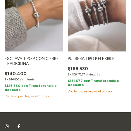
ESCLAVA TIPO P CON CIERRE
PULSERA TIPO P FLEXIBLE
TRADICIONAL
$168.530
$140.400
3
x
$56.176,67
sin interés
3
x
$46.800
sin interés
$151.677
con
Transferencia o
depósito
$126.360
con
Transferencia o
depósito
¡No te lo pierdas, es el último!
¡No te lo pierdas, es el último!