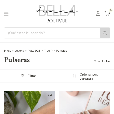
0
Inicio
>
Joyeria
>
Plata 925
>
Tipo P
>
Pulseras
Pulseras
2 productos
Ordenar por:
Filtrar
Destacado
1
/
2