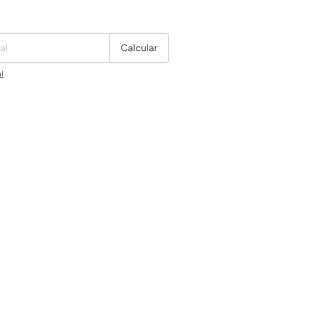
Cambiar CP
Calcular
l