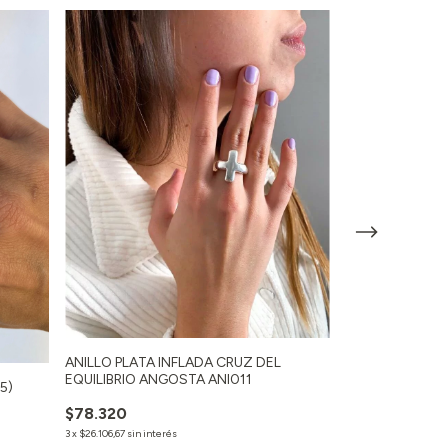
ANILLO PLATA INFLADA CRUZ DEL
EQUILIBRIO ANGOSTA ANI011
25)
ANILLO CLAVO 
$78.320
$50.800
3
x
$26.106,67
sin interés
3
x
$16.933,33
sin inter