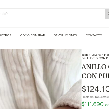
SOTROS
CÓMO COMPRAR
DEVOLUCIONES
CONTACTO
Inicio
>
Joyeria
>
Pla
EQUILIBRIO CON P
ANILLO 
CON PUN
$124.1
Precio sin impuestos
$111.690
c