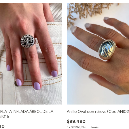
 PLATA INFLADA ÁRBOL DE LA
Anillo Oval con relieve (Cod ANI0
NI015
$99.490
40
3
x
$33.163,33
sin interés