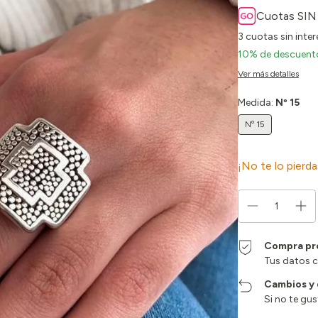
Cuotas SIN
3
cuotas sin inte
10% de descuent
Ver más detalles
Medida:
Nº 15
Nº 15
¡No te lo pierda
Compra pr
Tus datos 
Cambios y
Si no te gu