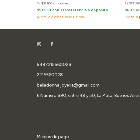
3
x
$22.58
3
x
$33.900
sin interés
cia o depósito
$60.96
$91.530
con
Transferencia o depósito
¡No te lo 
¡No te lo pierdas, es el último!
5492215560028
2215560028
belladonna.joyeria@gmail.com
6 Número 890, entre 49 y 50, La Plata, Buenos Aires
Medios de pago