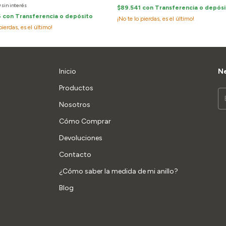
0
sin interés
$89.541
con
Transferencia o depós
6
con
Transferencia o depósito
¡No te lo pierdas, es el último!
pierdas, es el último!
Inicio
Ne
Productos
Nosotros
Cómo Comprar
Devoluciones
Contacto
¿Cómo saber la medida de mi anillo?
Blog