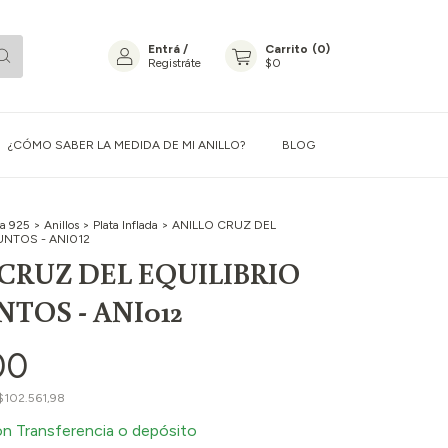
Entrá
/
Carrito
(
0
)
Registráte
$0
¿CÓMO SABER LA MEDIDA DE MI ANILLO?
BLOG
ta 925
>
Anillos
>
Plata Inflada
>
ANILLO CRUZ DEL
UNTOS - ANI012
CRUZ DEL EQUILIBRIO
TOS - ANI012
00
$102.561,98
on
Transferencia o depósito