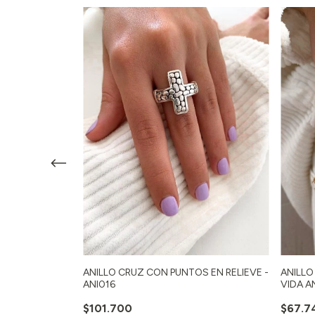
I026)
ANILLO
ANILLO CRUZ CON PUNTOS EN RELIEVE -
VIDA A
ANI016
$67.7
$101.700