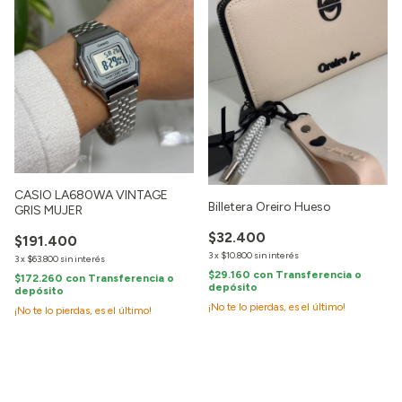
CASIO LA680WA VINTAGE
Billetera Oreiro Hueso
GRIS MUJER
$32.400
$191.400
3
x
$10.800
sin interés
3
x
$63.800
sin interés
$29.160
con
Transferencia o
$172.260
con
Transferencia o
depósito
depósito
¡No te lo pierdas, es el último!
¡No te lo pierdas, es el último!