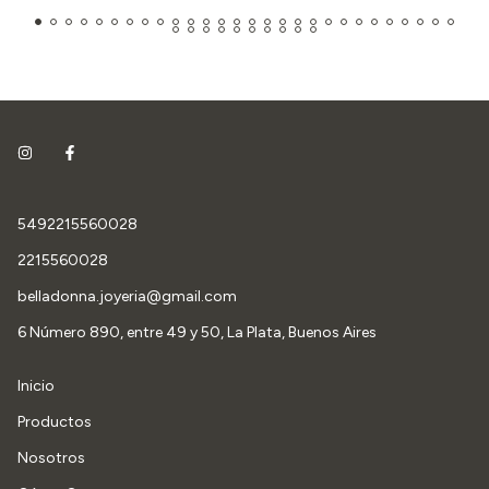
5492215560028
2215560028
belladonna.joyeria@gmail.com
6 Número 890, entre 49 y 50, La Plata, Buenos Aires
Inicio
Productos
Nosotros